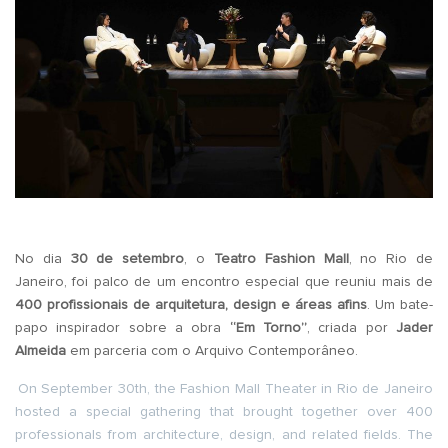
No dia
30 de setembro
, o
Teatro Fashion Mall
, no Rio de
Janeiro, foi palco de um encontro especial que reuniu mais de
400 profissionais de arquitetura, design e áreas afins
. Um bate-
papo inspirador sobre a obra
“Em Torno”
, criada por
Jader
Almeida
em parceria com o Arquivo Contemporâneo.
On September 30th, the Fashion Mall Theater in Rio de Janeiro
hosted a special gathering that brought together over 400
professionals from architecture, design, and related fields. The