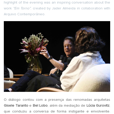
highlight of the evening was an inspiring conversation about the
work
“Em Torno”
, created by Jader Almeida in collaboration with
Arquivo Contemporâneo.
O diálogo contou com a presença das renomadas arquitetas
Gisele Taranto
e
Bel Lobo
, além da mediação de
Lúcia Gurovitz
,
que conduziu a conversa de forma instigante e envolvente.