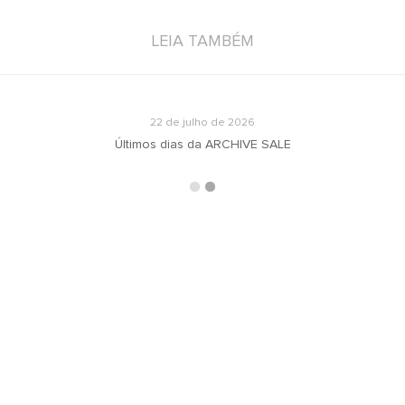
LEIA TAMBÉM
22 de julho de 2026
Últimos dias da ARCHIVE SALE
ARQUIVOS
RECEBA N
oradeiras
Selecionar o mês