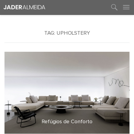
entre em contato
TAG:
UPHOLSTERY
Refúgios de Conforto
23 de setembro de 2020