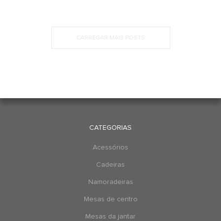
CARREGAR MAIS POSTS
CATEGORIAS
Acessórios
Cadeiras
Namoradeiras
Mesas de centro
Mesas da jantar