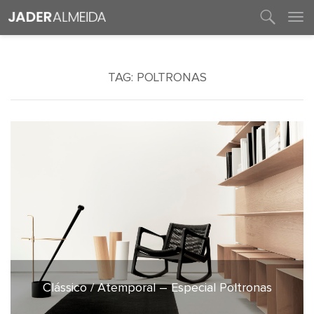
entre em contato
TAG:
POLTRONAS
Clássico / Atemporal – Especial Poltronas
12 de julho de 2022