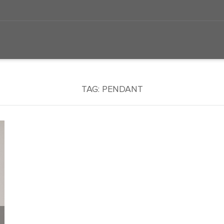
TAG:
PENDANT