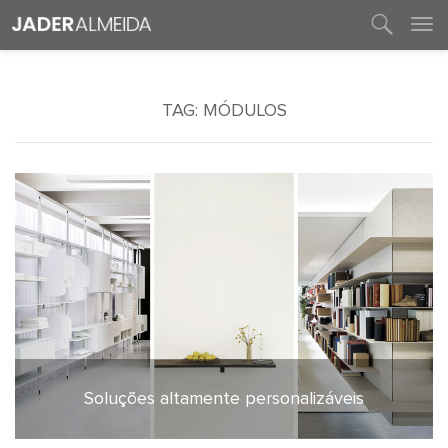
entre em contato
TAG:
MÓDULOS
Soluções altamente personalizáveis
4 de junho de 2020