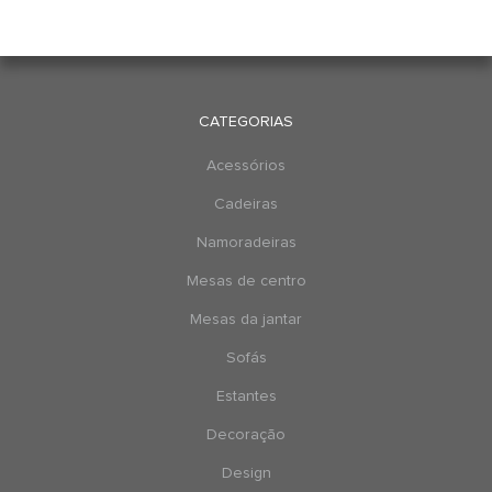
CATEGORIAS
Acessórios
Cadeiras
Namoradeiras
Mesas de centro
Mesas da jantar
Sofás
Estantes
Decoração
Design