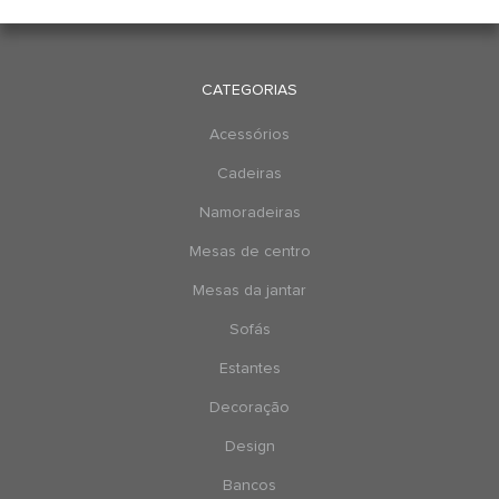
CATEGORIAS
Acessórios
Cadeiras
Namoradeiras
Mesas de centro
Mesas da jantar
Sofás
Estantes
Decoração
Design
Bancos