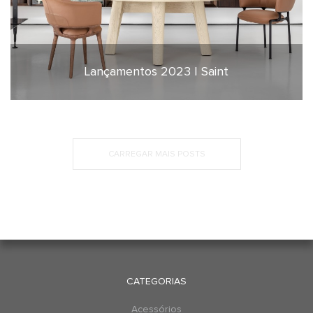
Lançamentos 2023 | Saint
25 de janeiro de 2023
CARREGAR MAIS POSTS
CATEGORIAS
Acessórios