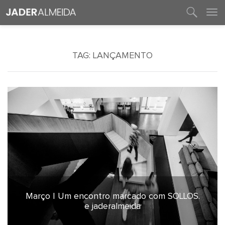
entre em contato
TAG:
LANÇAMENTO
Março | Um encontro marcado com SOLLOS.
2 de março de 2023
e jaderalmeida