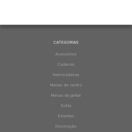
CATEGORIAS
Acessórios
Cadeiras
Namoradeiras
Mesas de centro
Mesas da jantar
Sofás
Estantes
Decoração