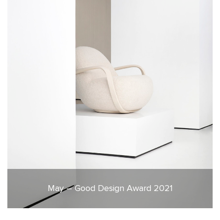
May – Good Design Award 2021
16 de dezembro de 2021