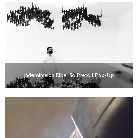
jaderalmeida Ribeirão Preto | Pop-Up
16 de setembro de 2021