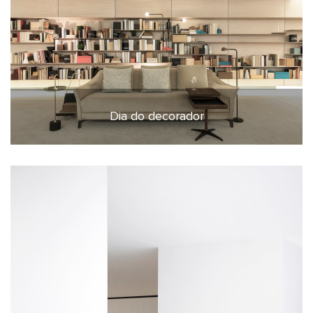
Dia do decorador
30 de maio de 2022