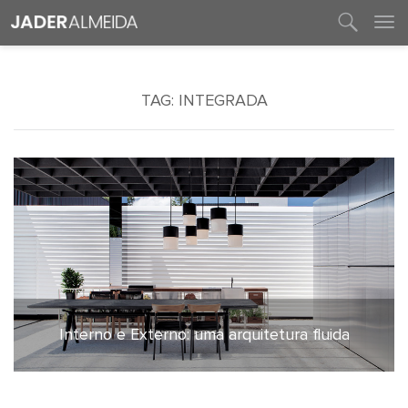
entre em contato
TAG:
INTEGRADA
Interno e Externo: uma arquitetura fluida
4 de fevereiro de 2021