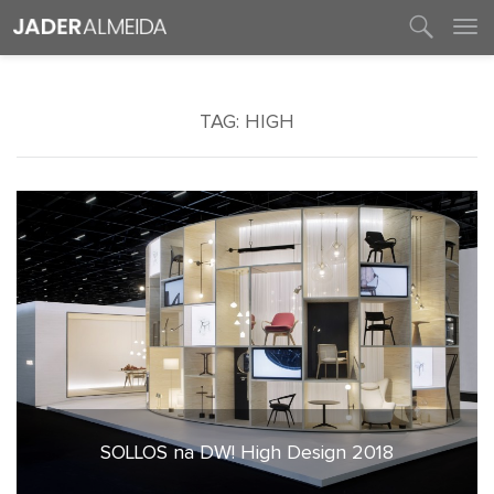
entre em contato
TAG:
HIGH
SOLLOS na DW! High Design 2018
14 de setembro de 2018