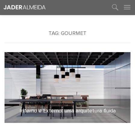
entre em contato
TAG:
GOURMET
Interno e Externo: uma arquitetura fluida
4 de fevereiro de 2021