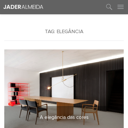
entre em contato
TAG:
ELEGÂNCIA
A elegância das cores
21 de abril de 2022