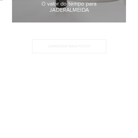
O valor do tempo para
11 de junho de 2026
JADERALMEIDA
CARREGAR MAIS POSTS