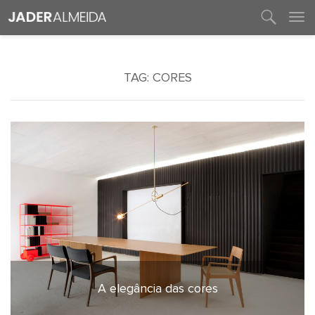
entre em contato
TAG:
CORES
A elegância das cores
21 de abril de 2022