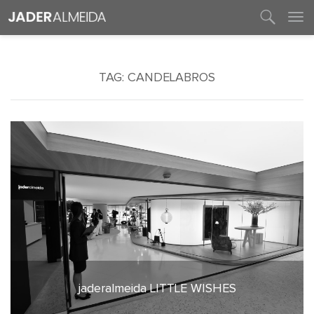
entre em contato
TAG:
CANDELABROS
jaderalmeida LITTLE WISHES
8 de junho de 2023