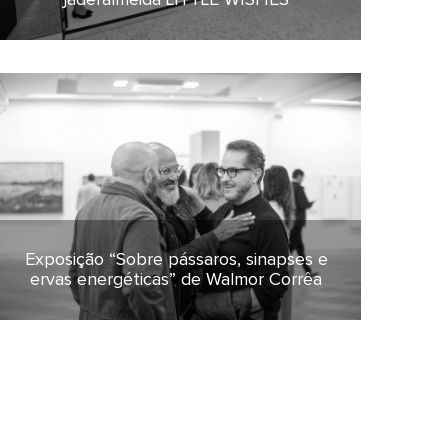
Exposição “Sobre pássaros, sinapses e
20 de julho de 2022
ervas energéticas” de Walmor Corrêa