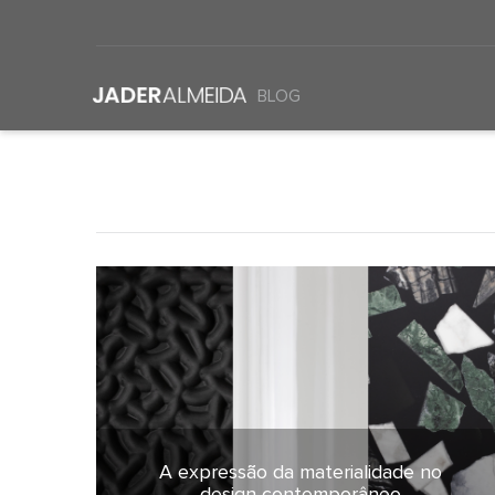
BLOG
A expressão da materialidade no
26 de maio de 2026
design contemporâneo