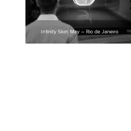
Infinity Skin: May – Rio de Janeiro
14 de abril de 2022
CATEGORIAS