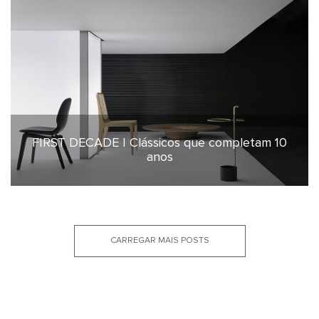
FIRST DECADE | Clássicos que completam 10
16 de julho de 2025
anos
CARREGAR MAIS POSTS