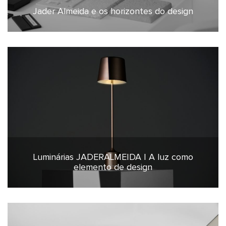
Jader Almeida e os horizontes do design
5 de fevereiro de 2026
Luminárias JADERALMEIDA | A luz como
26 de janeiro de 2026
elemento de design