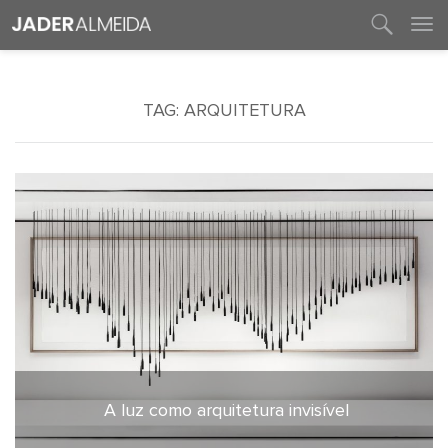
entre em contato
TAG:
ARQUITETURA
A luz como arquitetura invisível
18 de junho de 2026