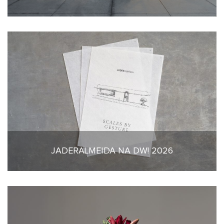
JADERALMEIDA NA DW! 2026
6 de março de 2026