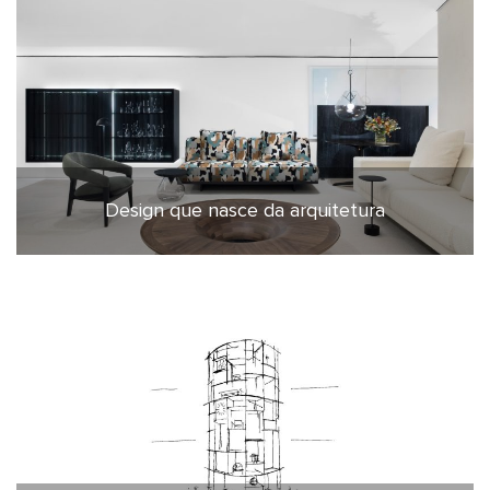
Design que nasce da arquitetura
20 de janeiro de 2026