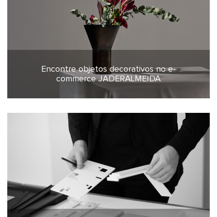
Encontre objetos decorativos no e-
11 de fevereiro de 2026
commerce JADERALMEIDA