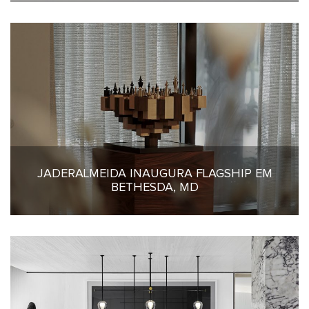
JADERALMEIDA INAUGURA FLAGSHIP EM
3 de junho de 2026
BETHESDA, MD