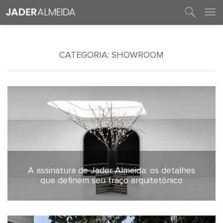
entre em contato
CATEGORIA:
SHOWROOM
A assinatura de Jader Almeida: os detalhes
30 de julho de 2026
que definem seu traço arquitetônico