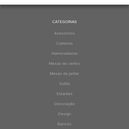
CATEGORIAS
Acessórios
Cadeiras
Namoradeiras
Mesas de centro
Mesas da jantar
Sofás
Estantes
Decoração
Design
Bancos