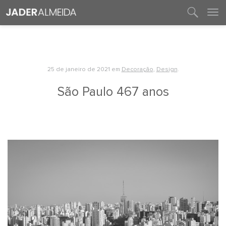
entre em contato
25 de janeiro de 2021
em
Decoração
,
Design
.
São Paulo 467 anos