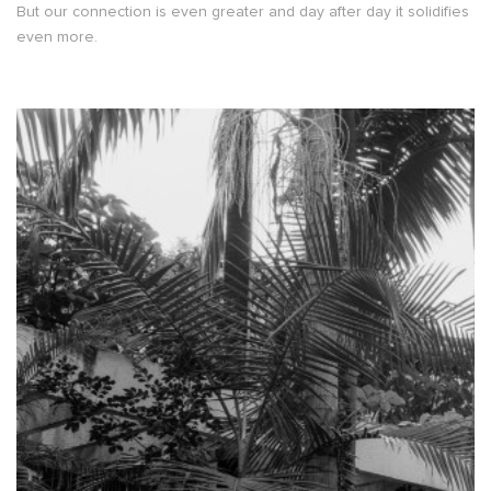
But our connection is even greater and day after day it solidifies
even more.