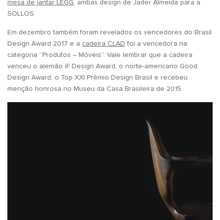
mesa de jantar LEGG
, ambas design de Jader Almeida para a
SOLLOS.
Em dezembro também foram revelados os vencedores do Brasil
Design Award 2017 e a
cadeira CLAD
foi a vencedora na
categoria “Produtos – Móveis”. Vale lembrar que a cadeira
venceu o alemão iF Design Award, o norte-americano Good
Design Award, o Top XXI Prêmio Design Brasil e recebeu
menção honrosa no Museu da Casa Brasileira de 2015.