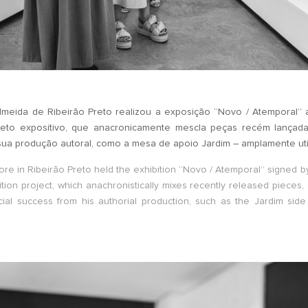
lmeida de Ribeirão Preto realizou a exposição “Novo / Atemporal” 
ojeto expositivo, que anacronicamente mescla peças recém lançada
sua produção autoral, como a mesa de apoio Jardim – amplamente ut
re in Ribeirão Preto held the exhibition “Novo / Atemporal” signed b
tion project, which anachronistically mixes recently released pieces,
ial success from his authorial production, such as the Jardim sid