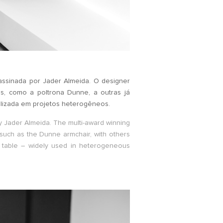
assinada por Jader Almeida. O designer
s, como a poltrona Dunne, a outras já
ilizada em projetos heterogêneos.
y Jader Almeida. The multi-award winning
 such as the Dunne armchair, with others
e table – widely used in heterogeneous