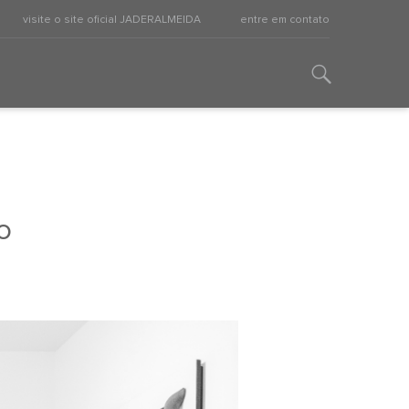
visite o site oficial JADERALMEIDA
entre em contato
o