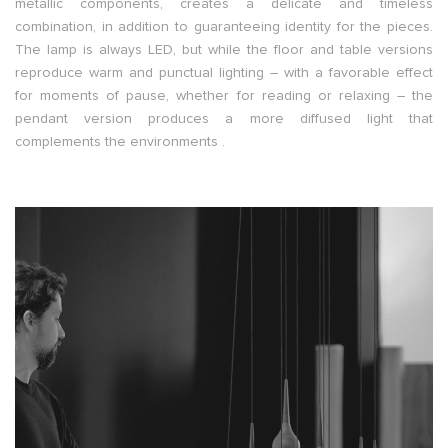
metallic components, creates a delicate and timeless
combination, in addition to guaranteeing identity for the pieces.
The lamp is always LED, but while the floor and table versions
reproduce warm and punctual lighting – with a favorable effect
for moments of pause, whether for reading or relaxing – the
pendant version produces a more diffused light that
complements the environments .
.