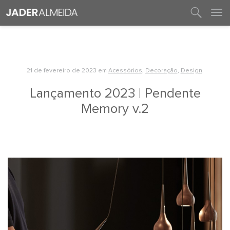
entre em contato
21 de fevereiro de 2023
em
Acessórios
,
Decoração
,
Design
.
Lançamento 2023 | Pendente
Memory v.2