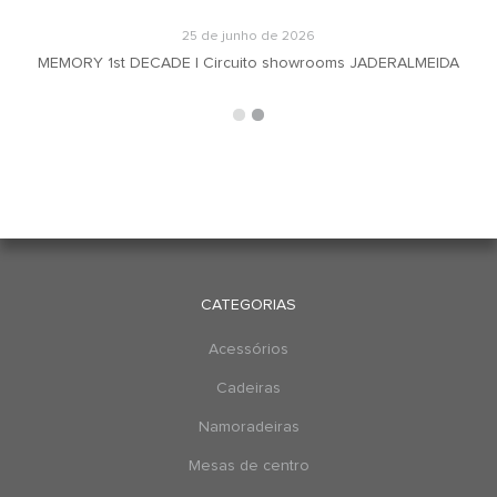
25 de junho de 2026
MEMORY 1st DECADE | Circuito showrooms JADERALMEIDA
CATEGORIAS
Acessórios
Cadeiras
Namoradeiras
Mesas de centro