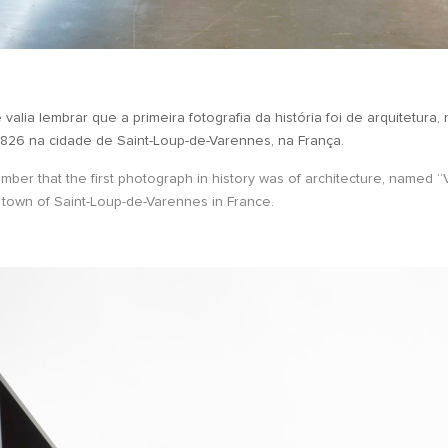
alia lembrar que a primeira fotografia da história foi de arquitetur
826 na cidade de Saint-Loup-de-Varennes, na França.
member that the first photograph in history was of architecture, named
town of Saint-Loup-de-Varennes in France.