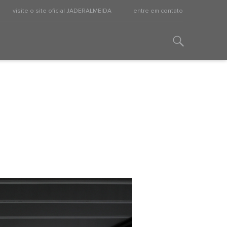
visite o site oficial JADERALMEIDA
entre em contato