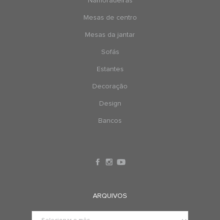
Namoradeiras
Mesas de centro
Mesas da jantar
Sofás
Estantes
Decoração
Design
Bancos
ARQUIVOS