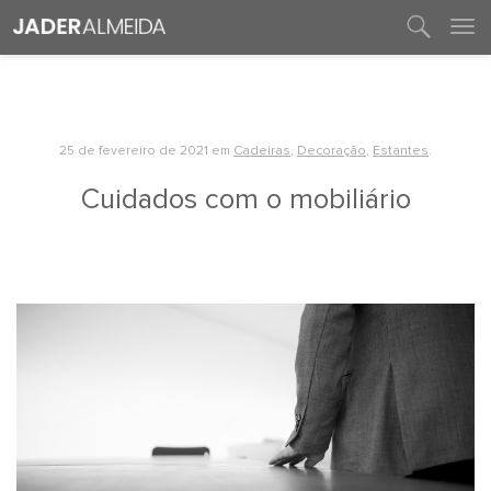
entre em contato
25 de fevereiro de 2021
em
Cadeiras
,
Decoração
,
Estantes
.
Cuidados com o mobiliário