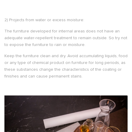
2) Projects from water or excess moisture:
The furniture developed for internal areas does not have an
adequate water-repellent treatment to remain outside. So try not
to expose the furniture to rain or moisture.
Keep the furniture clean and dry. Avoid accumulating liquids, food
or any type of chemical product on furniture for long periods, as
these substances change the characteristics of the coating or
finishes and can cause permanent stains.