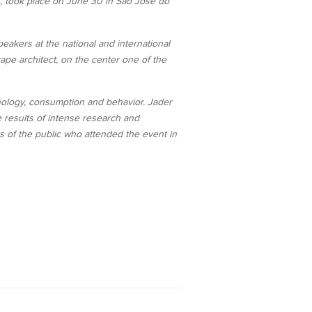
n, took place on June 30 in São José do
peakers at the national and international
cape architect, on the center one of the
hnology, consumption and behavior. Jader
e results of intense research and
s of the public who attended the event in