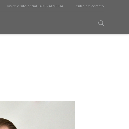
visite o site oficial JADERALMEIDA
entre em contato