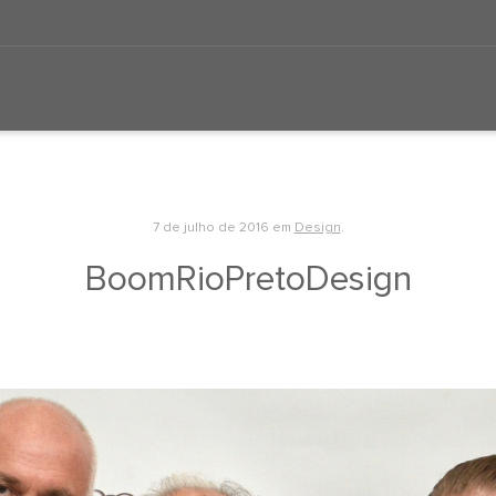
7 de julho de 2016
em
Design
.
BoomRioPretoDesign