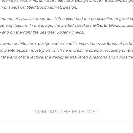
8, the International Forum of Architecture, Design and Art, BoomSPDesig
 in this version titled BoomRioPretoDesign.
dents of creative areas, its sixth edition had the participation of great s
pe architecture.
In the image, the invited speakers Gilberto Elkins, lands
e and on the right the designer Jader Almeida.
etween architecture, design and art and its impact on new forms of tec
p with Sollos industry, on which he is creative director, focusing on th
 the end of the lecture, the designer answered questions and curiositie
COMPARTILHE ESTE POST